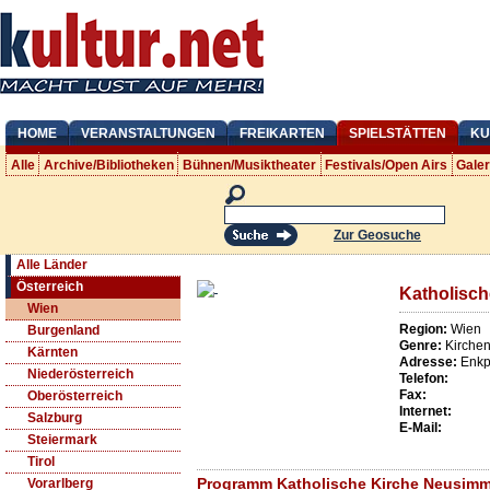
HOME
VERANSTALTUNGEN
FREIKARTEN
SPIELSTÄTTEN
KU
Alle
Archive/Bibliotheken
Bühnen/Musiktheater
Festivals/Open Airs
Gale
Zur Geosuche
Alle Länder
Österreich
Katholisc
Wien
Region:
Wien
Burgenland
Genre:
Kirche
Kärnten
Adresse:
Enkp
Niederösterreich
Telefon:
Fax:
Oberösterreich
Internet:
Salzburg
E-Mail:
Steiermark
Tirol
Programm Katholische Kirche Neusimme
Vorarlberg