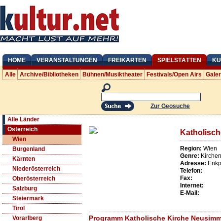
HOME
VERANSTALTUNGEN
FREIKARTEN
SPIELSTÄTTEN
KU
Alle
Archive/Bibliotheken
Bühnen/Musiktheater
Festivals/Open Airs
Gale
Zur Geosuche
Alle Länder
Österreich
Katholisc
Wien
Region:
Wien
Burgenland
Genre:
Kirche
Kärnten
Adresse:
Enkp
Niederösterreich
Telefon:
Fax:
Oberösterreich
Internet:
Salzburg
E-Mail:
Steiermark
Tirol
Programm Katholische Kirche Neusimm
Vorarlberg