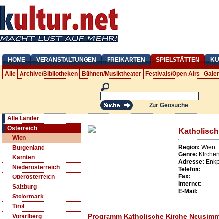
HOME
VERANSTALTUNGEN
FREIKARTEN
SPIELSTÄTTEN
KU
Alle
Archive/Bibliotheken
Bühnen/Musiktheater
Festivals/Open Airs
Gale
Zur Geosuche
Alle Länder
Österreich
Katholisc
Wien
Region:
Wien
Burgenland
Genre:
Kirche
Kärnten
Adresse:
Enkp
Niederösterreich
Telefon:
Fax:
Oberösterreich
Internet:
Salzburg
E-Mail:
Steiermark
Tirol
Programm Katholische Kirche Neusimm
Vorarlberg