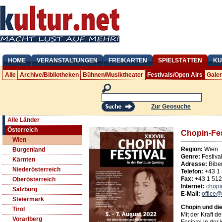
HOME
VERANSTALTUNGEN
FREIKARTEN
SPIELSTÄTTEN
KU
Alle
Archive/Bibliotheken
Bühnen/Musiktheater
Festivals/Open Airs
Gale
Zur Geosuche
Alle Länder
Österreich
Chopin-Fes
Wien
Region:
Wien
Burgenland
Genre:
Festiva
Kärnten
Adresse:
Bibe
Niederösterreich
Telefon:
+43 1
Fax:
+43 1 51
Oberösterreich
Internet:
chopi
Salzburg
E-Mail:
office@
Steiermark
Chopin und di
Tirol
Mit der Kraft d
Vorarlberg