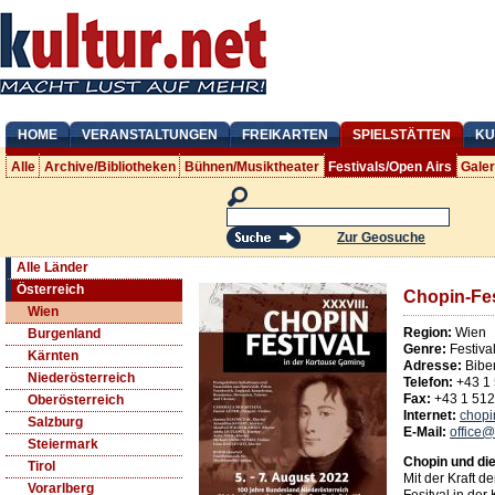
HOME
VERANSTALTUNGEN
FREIKARTEN
SPIELSTÄTTEN
KU
Alle
Archive/Bibliotheken
Bühnen/Musiktheater
Festivals/Open Airs
Gale
Zur Geosuche
Alle Länder
Österreich
Chopin-Fes
Wien
Region:
Wien
Burgenland
Genre:
Festiva
Kärnten
Adresse:
Bibe
Niederösterreich
Telefon:
+43 1
Fax:
+43 1 51
Oberösterreich
Internet:
chopi
Salzburg
E-Mail:
office@
Steiermark
Chopin und di
Tirol
Mit der Kraft d
Vorarlberg