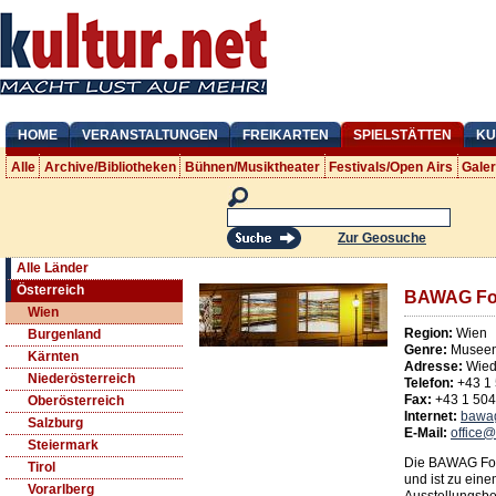
HOME
VERANSTALTUNGEN
FREIKARTEN
SPIELSTÄTTEN
KU
Alle
Archive/Bibliotheken
Bühnen/Musiktheater
Festivals/Open Airs
Gale
Zur Geosuche
Alle Länder
Österreich
BAWAG Fo
Wien
Region:
Wien
Burgenland
Genre:
Museen
Kärnten
Adresse:
Wied
Niederösterreich
Telefon:
+43 1
Fax:
+43 1 50
Oberösterreich
Internet:
bawag
Salzburg
E-Mail:
office
Steiermark
Die BAWAG Fou
Tirol
und ist zu ein
Vorarlberg