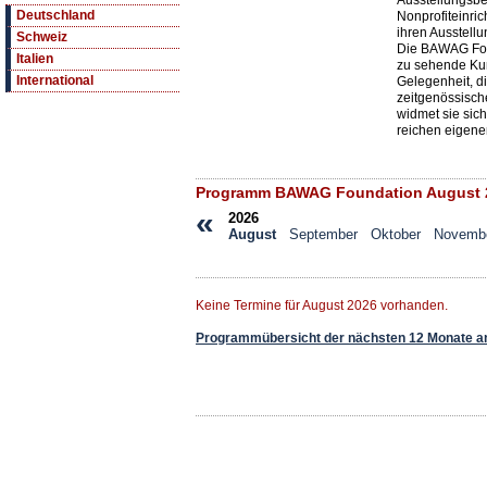
Ausstellungsbe
Deutschland
Nonprofiteinrich
ihren Ausstell
Schweiz
Die BAWAG Foun
Italien
zu sehende Kuns
International
Gelegenheit, d
zeitgenössisch
widmet sie sic
reichen eigene
Programm BAWAG Foundation August 
«
2026
August
September
Oktober
Novemb
Keine Termine für August 2026 vorhanden.
Programmübersicht der nächsten 12 Monate a