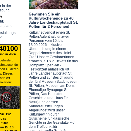
r in der
ebung
Gewinnen Sie ein
Kulturwochenende zu 40
chB
Jahre Landeshauptstadt St.
enplaner
Pölten für 2 Personen!
Kultur.net verlost einen St.
staltungs-
Pölten Aufenthalt für zwei
v
Personen vom 10. bis
13.09.2026 inklusive
 40100
Übernachtung in einem
Doppelzimmmer des Hotel
nn in Wien
Graf. Unsere GewinnerInnen
befördert
erhalten je 1 x 2 Tickets für das
zehntausende
Domplatz Open-Air -
nen zu deren
Festkonzert anlässlich 40
Jahre Landeshauptstadt St.
s. Dieses
Pölten und zur Besichtigung
sen wir
der fünf Museen (Stadtmuseum
eikarten:
St. Pölten, Museum am Dom,
Ehemalige Synagoge St.
Pölten, Das Haus der
Geschichte und Haus für
Natur) und dessen
Sonderausstellungen.
Abgerundet wird unser
Sie 1x2
Kulturgewinn durch
Gutscheine für klassische
 das
Gerichte in der Gaststätte Figl
 "Der
dem Treffpunkt für
am Di. 16.
anspruchsvolle Genießer.