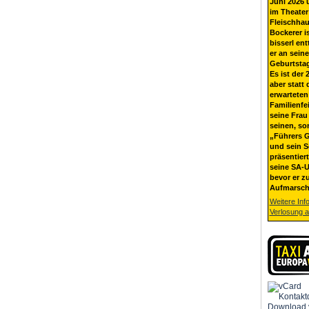
Juni 2026 
im Theater
Fleischhau
Bockerer i
bisserl ent
er an sein
Geburtsta
Es ist der 
aber statt 
erwarteten
Familienfe
seine Frau 
seinen, so
„Führers G
und sein 
präsentier
seine SA-U
bevor er z
Aufmarsch
Weitere Inf
Verlosung 