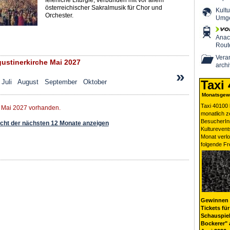
feierliche Liturgie, verbunden mit vor allem
österreichischer Sakralmusik für Chor und
Kultu
Orchester.
Umg
Ana
Rout
Veran
stinerkirche Mai 2027
archi
»
Juli
August
September
Oktober
Taxi
Monatsgewi
Taxi 40100 
r Mai 2027 vorhanden.
monatlich 
BesucherIn
ht der nächsten 12 Monate anzeigen
Kulturevent
Monat verlo
folgende Fr
Gewinnen 
Tickets für
Schauspiel
Bockerer" 