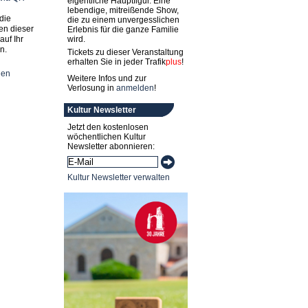
eigentliche Hauptfigur. Eine
lebendige, mitreißende Show,
die
die zu einem unvergesslichen
en dieser
Erlebnis für die ganze Familie
auf Ihr
wird.
n.
Tickets zu dieser Veranstaltung
erhalten Sie in jeder
Trafik
plus
!
nen
Weitere Infos und zur
Verlosung in
anmelden
!
Kultur Newsletter
Jetzt den kostenlosen
wöchentlichen Kultur
Newsletter abonnieren:
Kultur Newsletter verwalten