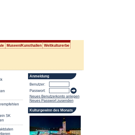
ale
Museen/Kunsthallen
Weltkulturerbe
Anmeldung
ck
Benutzer:
Passwort:
ken
Neues Benutzerkonto anlegen
Neues Passwort zusenden
erempfehlen
Kulturgewinn des Monats
mein SK
en
aktdaten
tieren