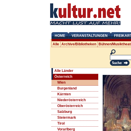
HOME
VERANSTALTUNGEN
FREIKAR
Alle
Archive/Bibliotheken
Bühnen/Musiktheat
Alle Länder
Österreich
Wien
Burgenland
Kärnten
Niederösterreich
Oberösterreich
Salzburg
Steiermark
Tirol
Vorarlberg