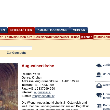
TEN
SPIELSTÄTTEN
KULTURTOURISMUS
MEIN KN
er
Festivals/Open Airs
Galerien/Auktionshäuser
Kinos
Kirchen
Kultur-Lok
Zur Geosuche
zurü
Augustinerkirche
Region:
Wien
druc
Genre:
Kirchen
Adresse:
Augustinerstraße 3
,
A
-
1010
Wien
Telefon:
+43 1 5337099
weit
Fax:
+43 1 5337099-950
Internet:
augustiner.at
für 
E-Mail:
info@hochamt.at
merk
Die Wiener Augustinerkirche ist in Österreich und
Kont
weit über die Landesgrenzen hinaus ein Begriff für
expor