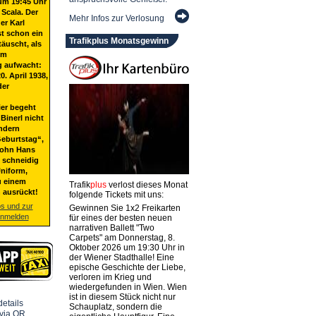
um 19:45 Uhr
 Scala. Der
Mehr Infos zur Verlosung
er Karl
st schon ein
Trafikplus Monatsgewinn
täuscht, als
em
g aufwacht:
20. April 1938,
der
ier begeht
Binerl nicht
ndern
eburtstag“,
Sohn Hans
t schneidig
niform,
u einem
Trafik
plus
verlost dieses Monat
 ausrückt!
folgende Tickets mit uns:
os und zur
Gewinnen Sie 1x2 Freikarten
anmelden
für eines der besten neuen
narrativen Ballett "Two
Carpets" am Donnerstag, 8.
Oktober 2026 um 19:30 Uhr in
der Wiener Stadthalle! Eine
epische Geschichte der Liebe,
verloren im Krieg und
wiedergefunden in Wien. Wien
ist in diesem Stück nicht nur
Schauplatz, sondern die