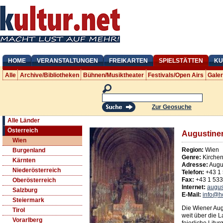
HOME
VERANSTALTUNGEN
FREIKARTEN
SPIELSTÄTTEN
KU
Alle
Archive/Bibliotheken
Bühnen/Musiktheater
Festivals/Open Airs
Gale
Zur Geosuche
Alle Länder
Österreich
Augustiner
Wien
Region:
Wien
Burgenland
Genre:
Kirche
Kärnten
Adresse:
Augu
Niederösterreich
Telefon:
+43 1
Fax:
+43 1 53
Oberösterreich
Internet:
augus
Salzburg
E-Mail:
info@h
Steiermark
Die Wiener Augu
Tirol
weit über die L
Vorarlberg