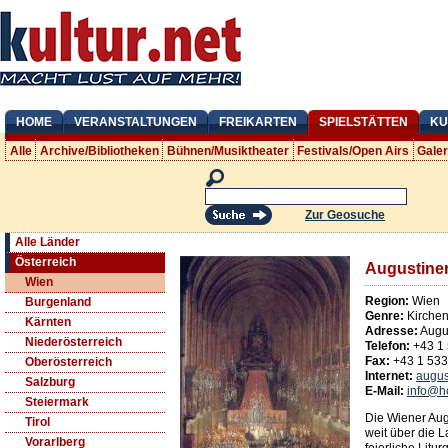
HOME
VERANSTALTUNGEN
FREIKARTEN
SPIELSTÄTTEN
KU
Alle
Archive/Bibliotheken
Bühnen/Musiktheater
Festivals/Open Airs
Gale
Zur Geosuche
Alle Länder
Österreich
Augustiner
Wien
Region:
Wien
Burgenland
Genre:
Kirche
Kärnten
Adresse:
Augu
Niederösterreich
Telefon:
+43 1
Fax:
+43 1 53
Oberösterreich
Internet:
augus
Salzburg
E-Mail:
info@h
Steiermark
Die Wiener Augu
Tirol
weit über die L
Vorarlberg