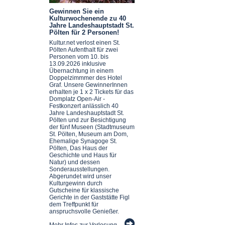
Gewinnen Sie ein
Kulturwochenende zu 40
Jahre Landeshauptstadt St.
Pölten für 2 Personen!
Kultur.net verlost einen St.
Pölten Aufenthalt für zwei
Personen vom 10. bis
13.09.2026 inklusive
Übernachtung in einem
Doppelzimmmer des Hotel
Graf. Unsere GewinnerInnen
erhalten je 1 x 2 Tickets für das
Domplatz Open-Air -
Festkonzert anlässlich 40
Jahre Landeshauptstadt St.
Pölten und zur Besichtigung
der fünf Museen (Stadtmuseum
St. Pölten, Museum am Dom,
Ehemalige Synagoge St.
Pölten, Das Haus der
Geschichte und Haus für
Natur) und dessen
Sonderausstellungen.
Abgerundet wird unser
Kulturgewinn durch
Gutscheine für klassische
Gerichte in der Gaststätte Figl
dem Treffpunkt für
anspruchsvolle Genießer.