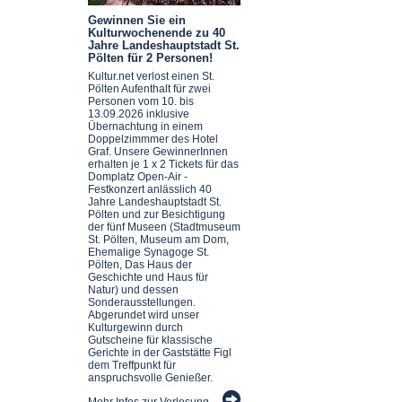
Gewinnen Sie ein
Kulturwochenende zu 40
Jahre Landeshauptstadt St.
Pölten für 2 Personen!
Kultur.net verlost einen St.
Pölten Aufenthalt für zwei
Personen vom 10. bis
13.09.2026 inklusive
Übernachtung in einem
Doppelzimmmer des Hotel
Graf. Unsere GewinnerInnen
erhalten je 1 x 2 Tickets für das
Domplatz Open-Air -
Festkonzert anlässlich 40
Jahre Landeshauptstadt St.
Pölten und zur Besichtigung
der fünf Museen (Stadtmuseum
St. Pölten, Museum am Dom,
Ehemalige Synagoge St.
Pölten, Das Haus der
Geschichte und Haus für
Natur) und dessen
Sonderausstellungen.
Abgerundet wird unser
Kulturgewinn durch
Gutscheine für klassische
Gerichte in der Gaststätte Figl
dem Treffpunkt für
anspruchsvolle Genießer.