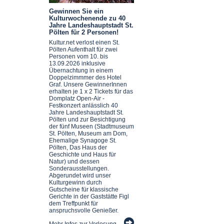
Gewinnen Sie ein
Kulturwochenende zu 40
Jahre Landeshauptstadt St.
Pölten für 2 Personen!
Kultur.net verlost einen St.
Pölten Aufenthalt für zwei
Personen vom 10. bis
13.09.2026 inklusive
Übernachtung in einem
Doppelzimmmer des Hotel
Graf. Unsere GewinnerInnen
erhalten je 1 x 2 Tickets für das
Domplatz Open-Air -
Festkonzert anlässlich 40
Jahre Landeshauptstadt St.
Pölten und zur Besichtigung
der fünf Museen (Stadtmuseum
St. Pölten, Museum am Dom,
Ehemalige Synagoge St.
Pölten, Das Haus der
Geschichte und Haus für
Natur) und dessen
Sonderausstellungen.
Abgerundet wird unser
Kulturgewinn durch
Gutscheine für klassische
Gerichte in der Gaststätte Figl
dem Treffpunkt für
anspruchsvolle Genießer.