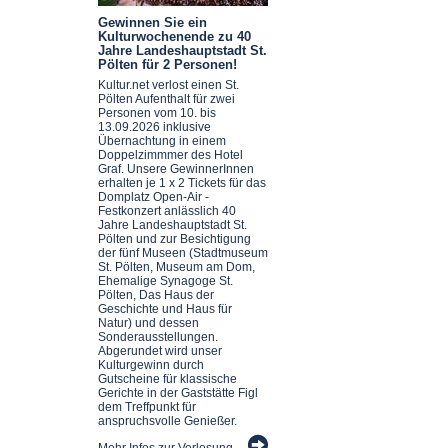
Gewinnen Sie ein
Kulturwochenende zu 40
Jahre Landeshauptstadt St.
Pölten für 2 Personen!
Kultur.net verlost einen St.
Pölten Aufenthalt für zwei
Personen vom 10. bis
13.09.2026 inklusive
Übernachtung in einem
Doppelzimmmer des Hotel
Graf. Unsere GewinnerInnen
erhalten je 1 x 2 Tickets für das
Domplatz Open-Air -
Festkonzert anlässlich 40
Jahre Landeshauptstadt St.
Pölten und zur Besichtigung
der fünf Museen (Stadtmuseum
St. Pölten, Museum am Dom,
Ehemalige Synagoge St.
Pölten, Das Haus der
Geschichte und Haus für
Natur) und dessen
Sonderausstellungen.
Abgerundet wird unser
Kulturgewinn durch
Gutscheine für klassische
Gerichte in der Gaststätte Figl
dem Treffpunkt für
anspruchsvolle Genießer.