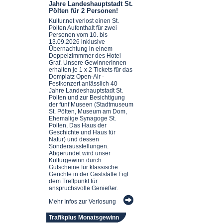
Jahre Landeshauptstadt St.
Pölten für 2 Personen!
Kultur.net verlost einen St.
Pölten Aufenthalt für zwei
Personen vom 10. bis
13.09.2026 inklusive
Übernachtung in einem
Doppelzimmmer des Hotel
Graf. Unsere GewinnerInnen
erhalten je 1 x 2 Tickets für das
Domplatz Open-Air -
Festkonzert anlässlich 40
Jahre Landeshauptstadt St.
Pölten und zur Besichtigung
der fünf Museen (Stadtmuseum
St. Pölten, Museum am Dom,
Ehemalige Synagoge St.
Pölten, Das Haus der
Geschichte und Haus für
Natur) und dessen
Sonderausstellungen.
Abgerundet wird unser
Kulturgewinn durch
Gutscheine für klassische
Gerichte in der Gaststätte Figl
dem Treffpunkt für
anspruchsvolle Genießer.
Mehr Infos zur Verlosung
Trafikplus Monatsgewinn