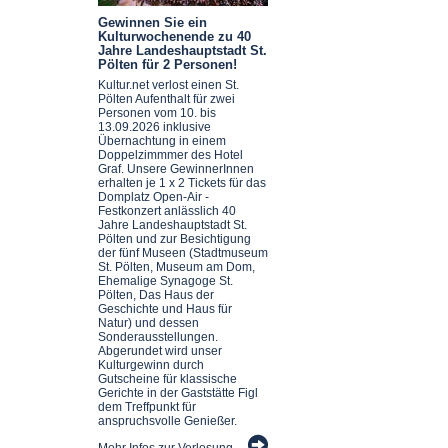
Gewinnen Sie ein
Kulturwochenende zu 40
Jahre Landeshauptstadt St.
Pölten für 2 Personen!
Kultur.net verlost einen St.
Pölten Aufenthalt für zwei
Personen vom 10. bis
13.09.2026 inklusive
Übernachtung in einem
Doppelzimmmer des Hotel
Graf. Unsere GewinnerInnen
erhalten je 1 x 2 Tickets für das
Domplatz Open-Air -
Festkonzert anlässlich 40
Jahre Landeshauptstadt St.
Pölten und zur Besichtigung
der fünf Museen (Stadtmuseum
St. Pölten, Museum am Dom,
Ehemalige Synagoge St.
Pölten, Das Haus der
Geschichte und Haus für
Natur) und dessen
Sonderausstellungen.
Abgerundet wird unser
Kulturgewinn durch
Gutscheine für klassische
Gerichte in der Gaststätte Figl
dem Treffpunkt für
anspruchsvolle Genießer.