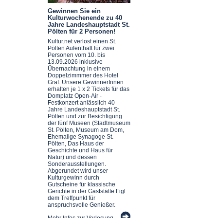
Gewinnen Sie ein
Kulturwochenende zu 40
Jahre Landeshauptstadt St.
Pölten für 2 Personen!
Kultur.net verlost einen St.
Pölten Aufenthalt für zwei
Personen vom 10. bis
13.09.2026 inklusive
Übernachtung in einem
Doppelzimmmer des Hotel
Graf. Unsere GewinnerInnen
erhalten je 1 x 2 Tickets für das
Domplatz Open-Air -
Festkonzert anlässlich 40
Jahre Landeshauptstadt St.
Pölten und zur Besichtigung
der fünf Museen (Stadtmuseum
St. Pölten, Museum am Dom,
Ehemalige Synagoge St.
Pölten, Das Haus der
Geschichte und Haus für
Natur) und dessen
Sonderausstellungen.
Abgerundet wird unser
Kulturgewinn durch
Gutscheine für klassische
Gerichte in der Gaststätte Figl
dem Treffpunkt für
anspruchsvolle Genießer.