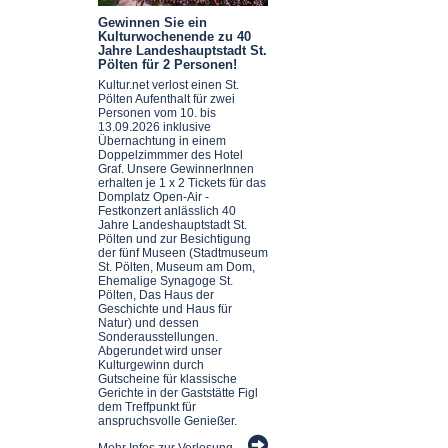
Gewinnen Sie ein
Kulturwochenende zu 40
Jahre Landeshauptstadt St.
Pölten für 2 Personen!
Kultur.net verlost einen St.
Pölten Aufenthalt für zwei
Personen vom 10. bis
13.09.2026 inklusive
Übernachtung in einem
Doppelzimmmer des Hotel
Graf. Unsere GewinnerInnen
erhalten je 1 x 2 Tickets für das
Domplatz Open-Air -
Festkonzert anlässlich 40
Jahre Landeshauptstadt St.
Pölten und zur Besichtigung
der fünf Museen (Stadtmuseum
St. Pölten, Museum am Dom,
Ehemalige Synagoge St.
Pölten, Das Haus der
Geschichte und Haus für
Natur) und dessen
Sonderausstellungen.
Abgerundet wird unser
Kulturgewinn durch
Gutscheine für klassische
Gerichte in der Gaststätte Figl
dem Treffpunkt für
anspruchsvolle Genießer.