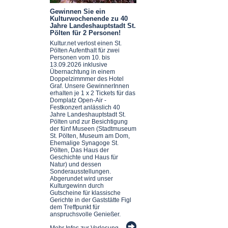
Gewinnen Sie ein
Kulturwochenende zu 40
Jahre Landeshauptstadt St.
Pölten für 2 Personen!
Kultur.net verlost einen St.
Pölten Aufenthalt für zwei
Personen vom 10. bis
13.09.2026 inklusive
Übernachtung in einem
Doppelzimmmer des Hotel
Graf. Unsere GewinnerInnen
erhalten je 1 x 2 Tickets für das
Domplatz Open-Air -
Festkonzert anlässlich 40
Jahre Landeshauptstadt St.
Pölten und zur Besichtigung
der fünf Museen (Stadtmuseum
St. Pölten, Museum am Dom,
Ehemalige Synagoge St.
Pölten, Das Haus der
Geschichte und Haus für
Natur) und dessen
Sonderausstellungen.
Abgerundet wird unser
Kulturgewinn durch
Gutscheine für klassische
Gerichte in der Gaststätte Figl
dem Treffpunkt für
anspruchsvolle Genießer.