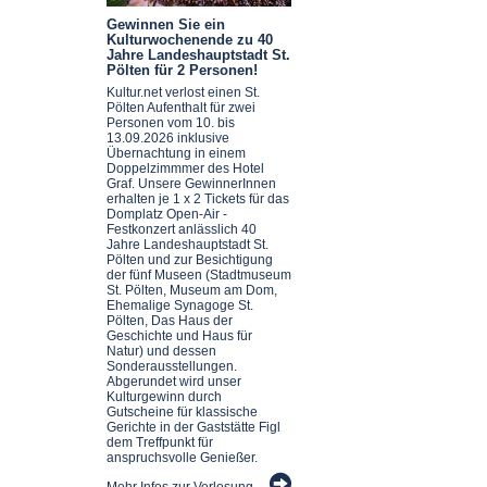
Gewinnen Sie ein
Kulturwochenende zu 40
Jahre Landeshauptstadt St.
Pölten für 2 Personen!
Kultur.net verlost einen St.
Pölten Aufenthalt für zwei
Personen vom 10. bis
13.09.2026 inklusive
Übernachtung in einem
Doppelzimmmer des Hotel
Graf. Unsere GewinnerInnen
erhalten je 1 x 2 Tickets für das
Domplatz Open-Air -
Festkonzert anlässlich 40
Jahre Landeshauptstadt St.
Pölten und zur Besichtigung
der fünf Museen (Stadtmuseum
St. Pölten, Museum am Dom,
Ehemalige Synagoge St.
Pölten, Das Haus der
Geschichte und Haus für
Natur) und dessen
Sonderausstellungen.
Abgerundet wird unser
Kulturgewinn durch
Gutscheine für klassische
Gerichte in der Gaststätte Figl
dem Treffpunkt für
anspruchsvolle Genießer.