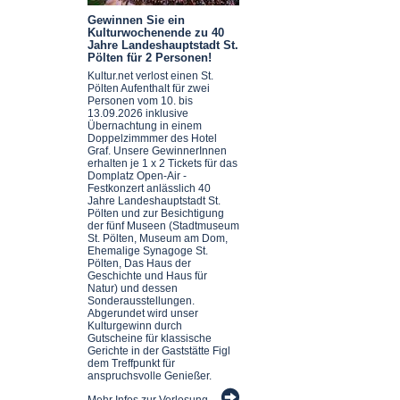
Gewinnen Sie ein
Kulturwochenende zu 40
Jahre Landeshauptstadt St.
Pölten für 2 Personen!
Kultur.net verlost einen St.
Pölten Aufenthalt für zwei
Personen vom 10. bis
13.09.2026 inklusive
Übernachtung in einem
Doppelzimmmer des Hotel
Graf. Unsere GewinnerInnen
erhalten je 1 x 2 Tickets für das
Domplatz Open-Air -
Festkonzert anlässlich 40
Jahre Landeshauptstadt St.
Pölten und zur Besichtigung
der fünf Museen (Stadtmuseum
St. Pölten, Museum am Dom,
Ehemalige Synagoge St.
Pölten, Das Haus der
Geschichte und Haus für
Natur) und dessen
Sonderausstellungen.
Abgerundet wird unser
Kulturgewinn durch
Gutscheine für klassische
Gerichte in der Gaststätte Figl
dem Treffpunkt für
anspruchsvolle Genießer.