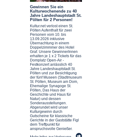
Gewinnen Sie ein
Kulturwochenende zu 40
Jahre Landeshauptstadt St.
Pölten für 2 Personen!
Kultur.net verlost einen St.
Pölten Aufenthalt für zwei
Personen vom 10. bis
13.09.2026 inklusive
Übernachtung in einem
Doppelzimmmer des Hotel
Graf. Unsere GewinnerInnen
erhalten je 1 x 2 Tickets für das
Domplatz Open-Air -
Festkonzert anlässlich 40
Jahre Landeshauptstadt St.
Pölten und zur Besichtigung
der fünf Museen (Stadtmuseum
St. Pölten, Museum am Dom,
Ehemalige Synagoge St.
Pölten, Das Haus der
Geschichte und Haus für
Natur) und dessen
Sonderausstellungen.
Abgerundet wird unser
Kulturgewinn durch
Gutscheine für klassische
Gerichte in der Gaststätte Figl
dem Treffpunkt für
anspruchsvolle Genießer.