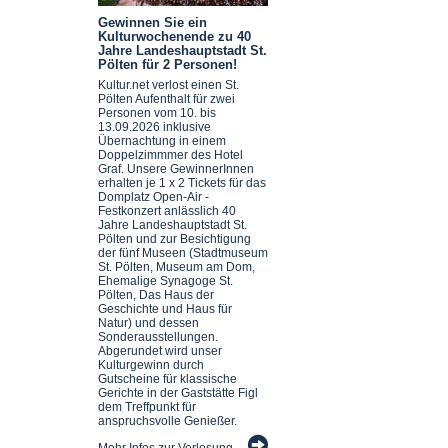
Gewinnen Sie ein
Kulturwochenende zu 40
Jahre Landeshauptstadt St.
Pölten für 2 Personen!
Kultur.net verlost einen St.
Pölten Aufenthalt für zwei
Personen vom 10. bis
13.09.2026 inklusive
Übernachtung in einem
Doppelzimmmer des Hotel
Graf. Unsere GewinnerInnen
erhalten je 1 x 2 Tickets für das
Domplatz Open-Air -
Festkonzert anlässlich 40
Jahre Landeshauptstadt St.
Pölten und zur Besichtigung
der fünf Museen (Stadtmuseum
St. Pölten, Museum am Dom,
Ehemalige Synagoge St.
Pölten, Das Haus der
Geschichte und Haus für
Natur) und dessen
Sonderausstellungen.
Abgerundet wird unser
Kulturgewinn durch
Gutscheine für klassische
Gerichte in der Gaststätte Figl
dem Treffpunkt für
anspruchsvolle Genießer.