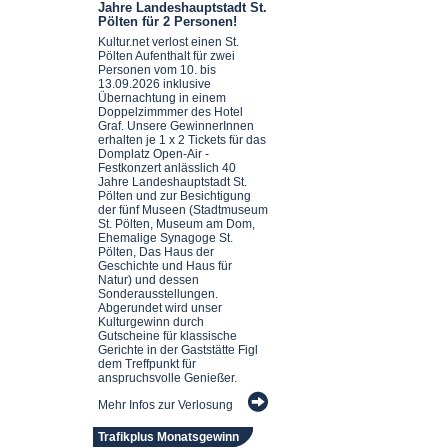
Jahre Landeshauptstadt St.
Pölten für 2 Personen!
Kultur.net verlost einen St.
Pölten Aufenthalt für zwei
Personen vom 10. bis
13.09.2026 inklusive
Übernachtung in einem
Doppelzimmmer des Hotel
Graf. Unsere GewinnerInnen
erhalten je 1 x 2 Tickets für das
Domplatz Open-Air -
Festkonzert anlässlich 40
Jahre Landeshauptstadt St.
Pölten und zur Besichtigung
der fünf Museen (Stadtmuseum
St. Pölten, Museum am Dom,
Ehemalige Synagoge St.
Pölten, Das Haus der
Geschichte und Haus für
Natur) und dessen
Sonderausstellungen.
Abgerundet wird unser
Kulturgewinn durch
Gutscheine für klassische
Gerichte in der Gaststätte Figl
dem Treffpunkt für
anspruchsvolle Genießer.
Mehr Infos zur Verlosung
Trafikplus Monatsgewinn