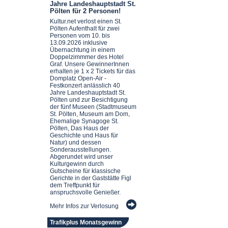
Jahre Landeshauptstadt St.
Pölten für 2 Personen!
Kultur.net verlost einen St.
Pölten Aufenthalt für zwei
Personen vom 10. bis
13.09.2026 inklusive
Übernachtung in einem
Doppelzimmmer des Hotel
Graf. Unsere GewinnerInnen
erhalten je 1 x 2 Tickets für das
Domplatz Open-Air -
Festkonzert anlässlich 40
Jahre Landeshauptstadt St.
Pölten und zur Besichtigung
der fünf Museen (Stadtmuseum
St. Pölten, Museum am Dom,
Ehemalige Synagoge St.
Pölten, Das Haus der
Geschichte und Haus für
Natur) und dessen
Sonderausstellungen.
Abgerundet wird unser
Kulturgewinn durch
Gutscheine für klassische
Gerichte in der Gaststätte Figl
dem Treffpunkt für
anspruchsvolle Genießer.
Mehr Infos zur Verlosung
Trafikplus Monatsgewinn