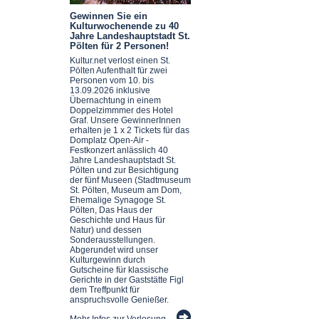
Gewinnen Sie ein
Kulturwochenende zu 40
Jahre Landeshauptstadt St.
Pölten für 2 Personen!
Kultur.net verlost einen St.
Pölten Aufenthalt für zwei
Personen vom 10. bis
13.09.2026 inklusive
Übernachtung in einem
Doppelzimmmer des Hotel
Graf. Unsere GewinnerInnen
erhalten je 1 x 2 Tickets für das
Domplatz Open-Air -
Festkonzert anlässlich 40
Jahre Landeshauptstadt St.
Pölten und zur Besichtigung
der fünf Museen (Stadtmuseum
St. Pölten, Museum am Dom,
Ehemalige Synagoge St.
Pölten, Das Haus der
Geschichte und Haus für
Natur) und dessen
Sonderausstellungen.
Abgerundet wird unser
Kulturgewinn durch
Gutscheine für klassische
Gerichte in der Gaststätte Figl
dem Treffpunkt für
anspruchsvolle Genießer.