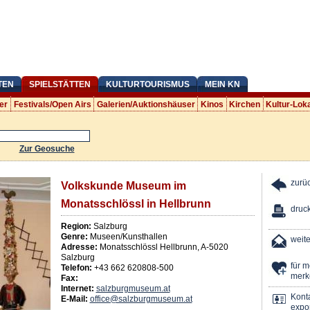
TEN
SPIELSTÄTTEN
KULTURTOURISMUS
MEIN KN
er
Festivals/Open Airs
Galerien/Auktionshäuser
Kinos
Kirchen
Kultur-Lok
Zur Geosuche
zurü
Volkskunde Museum im
Monatsschlössl in Hellbrunn
druc
Region:
Salzburg
Genre:
Museen/Kunsthallen
weit
Adresse:
Monatsschlössl Hellbrunn
,
A
-
5020
Salzburg
für 
Telefon:
+43 662 620808-500
merk
Fax:
Internet:
salzburgmuseum.at
Kont
E-Mail:
office@salzburgmuseum.at
expor