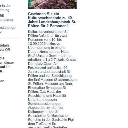
r in der
ebung
Gewinnen Sie ein
chB
Kulturwochenende zu 40
enplaner
Jahre Landeshauptstadt St.
Pölten für 2 Personen!
staltungs-
Kultur.net verlost einen St.
v
Pölten Aufenthalt für zwei
Personen vom 10. bis
13.09.2026 inklusive
Übernachtung in einem
Doppelzimmmer des Hotel
Graf. Unsere GewinnerInnen
die
erhalten je 1 x 2 Tickets für das
en dieser
Domplatz Open-Air -
auf Ihr
Festkonzert anlässlich 40
n.
Jahre Landeshauptstadt St.
Pölten und zur Besichtigung
der fünf Museen (Stadtmuseum
nen
St. Pölten, Museum am Dom,
Ehemalige Synagoge St.
Pölten, Das Haus der
Geschichte und Haus für
Natur) und dessen
Sonderausstellungen.
Abgerundet wird unser
Kulturgewinn durch
Gutscheine für klassische
Gerichte in der Gaststätte Figl
dem Treffpunkt für
anspruchsvolle Genießer.