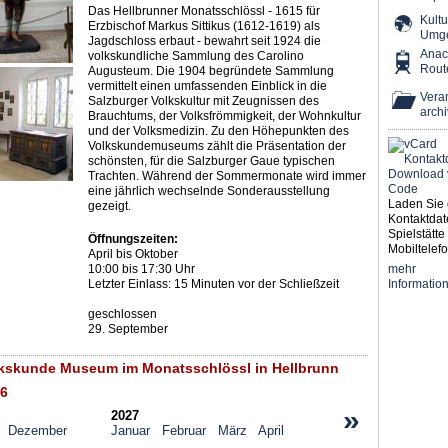
Das Hellbrunner Monatsschlössl - 1615 für
Kultu
Erzbischof Markus Sittikus (1612-1619) als
Umg
Jagdschloss erbaut - bewahrt seit 1924 die
Ana
volkskundliche Sammlung des Carolino
Rout
Augusteum. Die 1904 begründete Sammlung
vermittelt einen umfassenden Einblick in die
Veran
Salzburger Volkskultur mit Zeugnissen des
archi
Brauchtums, der Volksfrömmigkeit, der Wohnkultur
und der Volksmedizin. Zu den Höhepunkten des
Volkskundemuseums zählt die Präsentation der
schönsten, für die Salzburger Gaue typischen
Trachten. Während der Sommermonate wird immer
eine jährlich wechselnde Sonderausstellung
Laden Sie 
gezeigt.
Kontaktdat
Spielstätte 
Öffnungszeiten:
Mobiltelefo
April bis Oktober
10:00 bis 17:30 Uhr
mehr
Letzter Einlass: 15 Minuten vor der Schließzeit
Informatio
geschlossen
29. September
kskunde Museum im Monatsschlössl in Hellbrunn
6
»
2027
Dezember
Januar
Februar
März
April