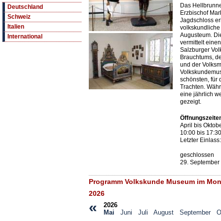
Das Hellbrunne
Deutschland
Erzbischof Mark
Schweiz
Jagdschloss er
Italien
volkskundlich
Augusteum. Di
International
vermittelt eine
Salzburger Vol
Brauchtums, de
und der Volks
Volkskundemuse
schönsten, für
Trachten. Wäh
eine jährlich 
gezeigt.
Öffnungszeite
April bis Oktob
10:00 bis 17:3
Letzter Einlass
geschlossen
29. September
Programm Volkskunde Museum im Monat
2026
«
2026
Mai
Juni
Juli
August
September
O