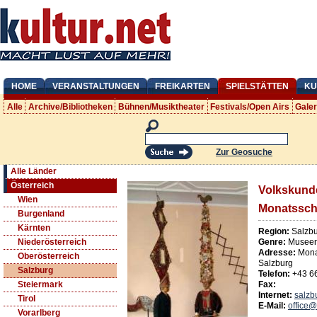
HOME
VERANSTALTUNGEN
FREIKARTEN
SPIELSTÄTTEN
KU
Alle
Archive/Bibliotheken
Bühnen/Musiktheater
Festivals/Open Airs
Gale
Zur Geosuche
Alle Länder
Österreich
Volkskund
Wien
Monatsschl
Burgenland
Kärnten
Region:
Salzbu
Genre:
Museen
Niederösterreich
Adresse:
Mona
Oberösterreich
Salzburg
Salzburg
Telefon:
+43 6
Fax:
Steiermark
Internet:
salzb
Tirol
E-Mail:
office
Vorarlberg