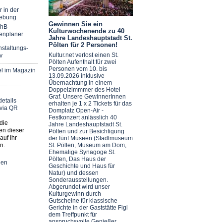
r in der
ebung
Gewinnen Sie ein
chB
Kulturwochenende zu 40
enplaner
Jahre Landeshauptstadt St.
Pölten für 2 Personen!
staltungs-
Kultur.net verlost einen St.
v
Pölten Aufenthalt für zwei
Personen vom 10. bis
el im Magazin
13.09.2026 inklusive
Übernachtung in einem
Doppelzimmmer des Hotel
Graf. Unsere GewinnerInnen
erhalten je 1 x 2 Tickets für das
Domplatz Open-Air -
Festkonzert anlässlich 40
die
Jahre Landeshauptstadt St.
en dieser
Pölten und zur Besichtigung
auf Ihr
der fünf Museen (Stadtmuseum
n.
St. Pölten, Museum am Dom,
Ehemalige Synagoge St.
Pölten, Das Haus der
nen
Geschichte und Haus für
Natur) und dessen
Sonderausstellungen.
Abgerundet wird unser
Kulturgewinn durch
Gutscheine für klassische
Gerichte in der Gaststätte Figl
dem Treffpunkt für
anspruchsvolle Genießer.