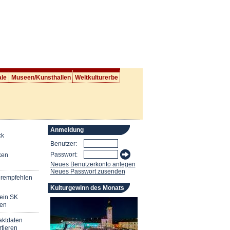
ale
Museen/Kunsthallen
Weltkulturerbe
Anmeldung
ck
Benutzer:
Passwort:
ken
Neues Benutzerkonto anlegen
Neues Passwort zusenden
erempfehlen
Kulturgewinn des Monats
mein SK
en
aktdaten
tieren