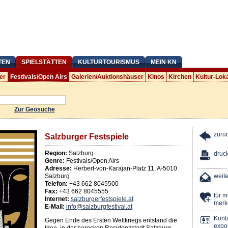
TEN
SPIELSTÄTTEN
KULTURTOURISMUS
MEIN KN
er
Festivals/Open Airs
Galerien/Auktionshäuser
Kinos
Kirchen
Kultur-Lok
Zur Geosuche
zurü
Salzburger Festspiele
Region:
Salzburg
druc
Genre:
Festivals/Open Airs
Adresse:
Herbert-von-Karajan-Platz 11
,
A
-
5010
Salzburg
weit
Telefon:
+43 662 8045500
Fax:
+43 662 8045555
für 
Internet:
salzburgerfestspiele.at
merk
E-Mail:
info@salzburgfestival.at
Kont
Gegen Ende des Ersten Weltkriegs entstand die
expor