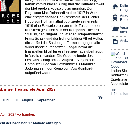
Idee, in der barocken Residenzstadt Salzburg,
fernab vom rastlosen Alltag und der Betriebsamkeit
Kultu
der Metropolen, Festspiele zu gründen. Der
Umg
Regisseur Max Reinhardt reichte 1917 in Wien
Ana
eine entsprechende Denkschrift ein; der Dichter
Rout
Hugo von Hofmannsthal publizierte seinerseits
1919 eine Festspielprogrammatik. Zu den beiden
Veran
Künstlern gesellten sich der Komponist Richard
archi
Strauss, der Dirigent und Wiener Hofoperndirektor
Franz Schalk und der Bühnenbildner Alfred Roller,
Artik
die zu fünft die Salzburger Festspiele gegen alle
Widerstände durchsetzten - sogar bevor die
finanziellen Mittel für ein Festspielhaus überhaupt
in Aussicht standen. Die Geburtsstunde des
Festivals schlug am 22. August 1920, als auf dem
Domplatz Hugo von Hofmannsthals Moralität
Jedermann in der Regie von Max Reinhardt
Laden Sie 
aufgeführt wurde.
Kontaktdat
Spielstätte 
Mobiltelefo
burger Festspiele April 2027
mehr
Informatio
»
Juni
Juli
August
September
 April 2027 vorhanden.
ht der nächsten 12 Monate anzeigen