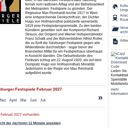
Idee, in der barocken Residenzstadt Salzburg,
fernab vom rastlosen Alltag und der Betriebsamkeit
Kultu
der Metropolen, Festspiele zu gründen. Der
Umg
Regisseur Max Reinhardt reichte 1917 in Wien
Ana
eine entsprechende Denkschrift ein; der Dichter
Rout
Hugo von Hofmannsthal publizierte seinerseits
1919 eine Festspielprogrammatik. Zu den beiden
Veran
Künstlern gesellten sich der Komponist Richard
archi
Strauss, der Dirigent und Wiener Hofoperndirektor
Franz Schalk und der Bühnenbildner Alfred Roller,
Artik
die zu fünft die Salzburger Festspiele gegen alle
Widerstände durchsetzten - sogar bevor die
finanziellen Mittel für ein Festspielhaus überhaupt
in Aussicht standen. Die Geburtsstunde des
Festivals schlug am 22. August 1920, als auf dem
Domplatz Hugo von Hofmannsthals Moralität
Jedermann in der Regie von Max Reinhardt
Laden Sie 
aufgeführt wurde.
Kontaktdat
Spielstätte 
Mobiltelefo
burger Festspiele Februar 2027
mehr
Informatio
»
ärz
April
Mai
Juni
Juli
r Februar 2027 vorhanden.
ht der nächsten 12 Monate anzeigen