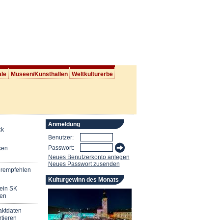
ale
Museen/Kunsthallen
Weltkulturerbe
Anmeldung
ck
Benutzer:
Passwort:
ken
Neues Benutzerkonto anlegen
Neues Passwort zusenden
erempfehlen
Kulturgewinn des Monats
mein SK
en
aktdaten
tieren