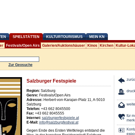
TEN
SPIELSTÄTTEN
KULTURTOURISMUS
MEIN KN
er
Festivals/Open Airs
Galerien/Auktionshäuser
Kinos
Kirchen
Kultur-Lok
Zur Geosuche
zurü
Salzburger Festspiele
Region:
Salzburg
druc
Genre:
Festivals/Open Airs
Adresse:
Herbert-von-Karajan-Platz 11
,
A
-
5010
Salzburg
weit
Telefon:
+43 662 8045500
Fax:
+43 662 8045555
für 
Internet:
salzburgerfestspiele.at
merk
E-Mail:
info@salzburgfestival.at
Kont
Gegen Ende des Ersten Weltkriegs entstand die
expor