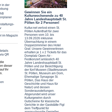
r in der
ebung
Gewinnen Sie ein
chB
Kulturwochenende zu 40
enplaner
Jahre Landeshauptstadt St.
Pölten für 2 Personen!
staltungs-
Kultur.net verlost einen St.
v
Pölten Aufenthalt für zwei
Personen vom 10. bis
el im Magazin
13.09.2026 inklusive
Übernachtung in einem
Doppelzimmmer des Hotel
Graf. Unsere GewinnerInnen
erhalten je 1 x 2 Tickets für das
Domplatz Open-Air -
Festkonzert anlässlich 40
die
Jahre Landeshauptstadt St.
en dieser
Pölten und zur Besichtigung
auf Ihr
der fünf Museen (Stadtmuseum
n.
St. Pölten, Museum am Dom,
Ehemalige Synagoge St.
Pölten, Das Haus der
nen
Geschichte und Haus für
Natur) und dessen
Sonderausstellungen.
Abgerundet wird unser
Kulturgewinn durch
Gutscheine für klassische
Gerichte in der Gaststätte Figl
dem Treffpunkt für
anspruchsvolle Genießer.