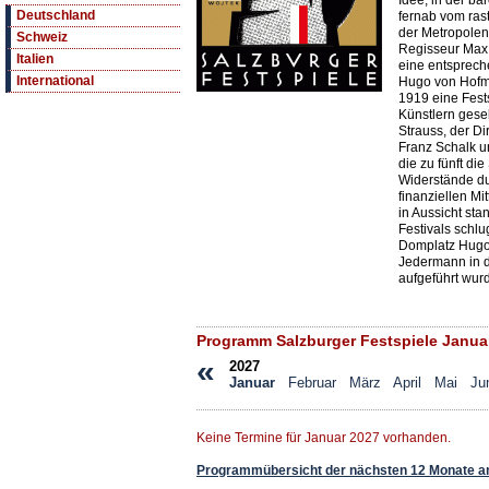
Idee, in der b
Deutschland
fernab vom rast
der Metropolen
Schweiz
Regisseur Max 
Italien
eine entspreche
International
Hugo von Hofma
1919 eine Fest
Künstlern gese
Strauss, der D
Franz Schalk u
die zu fünft di
Widerstände du
finanziellen Mi
in Aussicht st
Festivals schl
Domplatz Hugo 
Jedermann in 
aufgeführt wur
Programm Salzburger Festspiele Janua
«
2027
Januar
Februar
März
April
Mai
Ju
Keine Termine für Januar 2027 vorhanden.
Programmübersicht der nächsten 12 Monate a