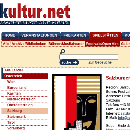
HOME
VERANSTALTUNGEN
FREIKARTEN
SPIELSTÄTTEN
KU
Alle
Archive/Bibliotheken
Bühnen/Musiktheater
Festivals/Open Airs
Gale
Zur Geosuche
Alle Länder
Österreich
Salzburger
Wien
Region:
Salzbu
Burgenland
Genre:
Festiva
Kärnten
Adresse:
Herb
Niederösterreich
Salzburg
Telefon:
+43 6
Oberösterreich
Fax:
+43 662 
Salzburg
Internet:
salzb
Steiermark
E-Mail:
info@sa
Tirol
Gegen Ende des
Vorarlberg