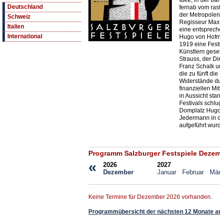
Idee, in der b
Deutschland
fernab vom rast
der Metropolen
Schweiz
Regisseur Max 
Italien
eine entspreche
International
Hugo von Hofma
1919 eine Fest
Künstlern gese
Strauss, der D
Franz Schalk u
die zu fünft di
Widerstände du
finanziellen Mi
in Aussicht st
Festivals schl
Domplatz Hugo 
Jedermann in 
aufgeführt wur
Programm Salzburger Festspiele Deze
«
2026
2027
Dezember
Januar
Februar
Mä
Keine Termine für Dezember 2026 vorhanden.
Programmübersicht der nächsten 12 Monate a