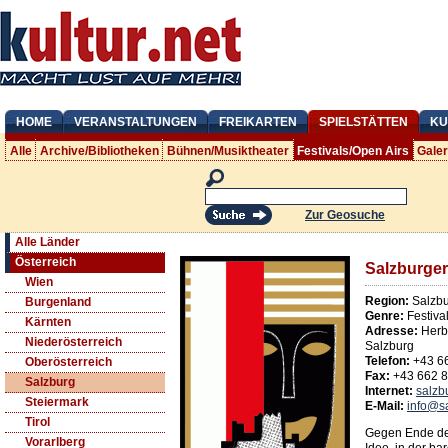
HOME
VERANSTALTUNGEN
FREIKARTEN
SPIELSTÄTTEN
KU
Alle
Archive/Bibliotheken
Bühnen/Musiktheater
Festivals/Open Airs
Gale
Zur Geosuche
Alle Länder
Österreich
Salzburger
Wien
Region:
Salzbu
Burgenland
Genre:
Festiva
Kärnten
Adresse:
Herb
Niederösterreich
Salzburg
Telefon:
+43 6
Oberösterreich
Fax:
+43 662 
Salzburg
Internet:
salzb
Steiermark
E-Mail:
info@sa
Tirol
Gegen Ende des
Vorarlberg