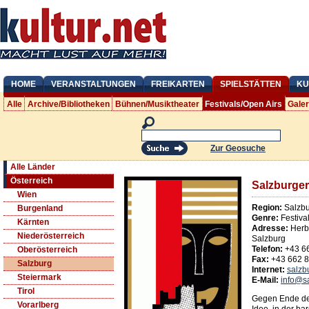
HOME
VERANSTALTUNGEN
FREIKARTEN
SPIELSTÄTTEN
KU
Alle
Archive/Bibliotheken
Bühnen/Musiktheater
Festivals/Open Airs
Gale
Zur Geosuche
Alle Länder
Österreich
Salzburger
Wien
Region:
Salzbu
Burgenland
Genre:
Festiva
Kärnten
Adresse:
Herb
Niederösterreich
Salzburg
Telefon:
+43 6
Oberösterreich
Fax:
+43 662 
Salzburg
Internet:
salzb
Steiermark
E-Mail:
info@sa
Tirol
Gegen Ende des
Vorarlberg