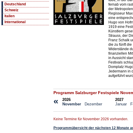
Idee, in der b
Deutschland
fernab vom rast
der Metropolen
Schweiz
Regisseur Max 
Italien
eine entspreche
International
Hugo von Hofma
1919 eine Fest
Künstlern gese
Strauss, der D
Franz Schalk u
die zu fünft di
Widerstände du
finanziellen Mi
in Aussicht st
Festivals schl
Domplatz Hugo 
Jedermann in 
aufgeführt wur
Programm Salzburger Festspiele Nove
«
2026
2027
November
Dezember
Januar
F
Keine Termine für November 2026 vorhanden.
Programmübersicht der nächsten 12 Monate a